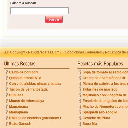
Palabra a buscar:
Â© Copyright - Revistarecetas.Com |
Condiciones Generales y PolÐ½tica de 
Caldo de bori bori
Sopa de tomate al estilo co
Quindim brasileÃ±o
Crema de champiñones III
Curry de alubias pintas y batata
Pierna de cabrito a los tres 
Turron de yema tostada
Tallarines de marisco
Pupusas
Mejillones con vinagreta de
Mouse de mburucuya
Ensalada de cogollos de lec
Mamajuana
Pincho de Roquefort con n
Mamajuana
Spaghetti allo scoglio
Rollitos de endivias gratinadas I
Ceviche de Piura
Baba Ganush
Sopa fría