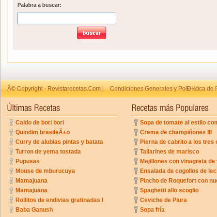
Palabra a buscar:
Â© Copyright - Revistarecetas.Com |
Condiciones Generales y PolÐ½tica de 
Caldo de bori bori
Sopa de tomate al estilo co
Quindim brasileÃ±o
Crema de champiñones III
Curry de alubias pintas y batata
Pierna de cabrito a los tres 
Turron de yema tostada
Tallarines de marisco
Pupusas
Mejillones con vinagreta de
Mouse de mburucuya
Ensalada de cogollos de lec
Mamajuana
Pincho de Roquefort con n
Mamajuana
Spaghetti allo scoglio
Rollitos de endivias gratinadas I
Ceviche de Piura
Baba Ganush
Sopa fría