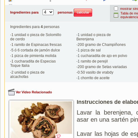
Imprimir
mostrar si
Ingredientes para
personas
Tabla de m
equivalenci
Ingredientes para
4
personas
-
1
unidad o pieza de Solomillo
-
1
unidad o pieza de
de cerdo
Berenjena
-
1
ramito de Espinacas frescas
-
200
gramo de Champiñones
-
5 ó 6
cortada de jamón dulce
-
1
pizca de sal
-
1
pizca de pimienta molida
-
1
cucharadita de ajo en polvo
-
1
cucharadita de Especias
-
1
ramito de perejil
Toque Italia
-
200
gramo de Setas variadas
-
2
unidad o pieza de
-
0.50
vasito de vrabdy
alcachofas
-
1
chorrito de aceite
Ver Video Relacionado
Instrucciones de elabo
Lavar la berenjena, 
asar en una sartén pin
Lavar las hojas de es