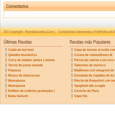
Â© Copyright - Revistarecetas.Com |
Condiciones Generales y PolÐ½tica de 
Caldo de bori bori
Sopa de tomate al estilo co
Quindim brasileÃ±o
Crema de champiñones III
Curry de alubias pintas y batata
Pierna de cabrito a los tres 
Turron de yema tostada
Tallarines de marisco
Pupusas
Mejillones con vinagreta de
Mouse de mburucuya
Ensalada de cogollos de lec
Mamajuana
Pincho de Roquefort con n
Mamajuana
Spaghetti allo scoglio
Rollitos de endivias gratinadas I
Ceviche de Piura
Baba Ganush
Sopa fría