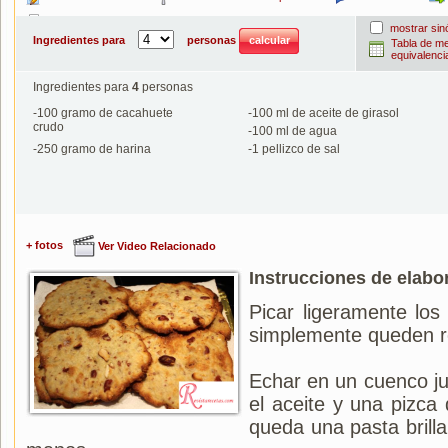
Imprimir
mostrar si
Ingredientes para
personas
Tabla de m
equivalenci
Ingredientes para
4
personas
-
100
gramo de cacahuete
-
100
ml de aceite de girasol
crudo
-
100
ml de agua
-
250
gramo de harina
-
1
pellizco de sal
+ fotos
Ver Video Relacionado
Instrucciones de elabo
Picar ligeramente lo
simplemente queden r
Echar en un cuenco jun
el aceite y una pizca
queda una pasta brill