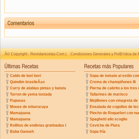
Â© Copyright - Revistarecetas.Com |
Condiciones Generales y PolÐ½tica de 
Caldo de bori bori
Sopa de tomate al estilo co
Quindim brasileÃ±o
Crema de champiñones III
Curry de alubias pintas y batata
Pierna de cabrito a los tres 
Turron de yema tostada
Tallarines de marisco
Pupusas
Mejillones con vinagreta de
Mouse de mburucuya
Ensalada de cogollos de lec
Mamajuana
Pincho de Roquefort con n
Mamajuana
Spaghetti allo scoglio
Rollitos de endivias gratinadas I
Ceviche de Piura
Baba Ganush
Sopa fría