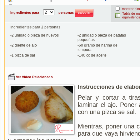
Imprimir
mostrar si
Ingredientes para
personas
Tabla de m
equivalenci
Ingredientes para
2
personas
-
2
unidad o pieza de huevos
-
2
unidad o pieza de patatas
pequeñas
-
2
diente de ajo
-
60
gramo de harina de
tempura
-
1
pizca de sal
-
140
cc de aceite
Ver Video Relacionado
Instrucciones de elabo
Pelar y cortar a tira
laminar el ajo. Poner 
con una pizca se sal.
Mientras, poner una c
para que vaya hirviend