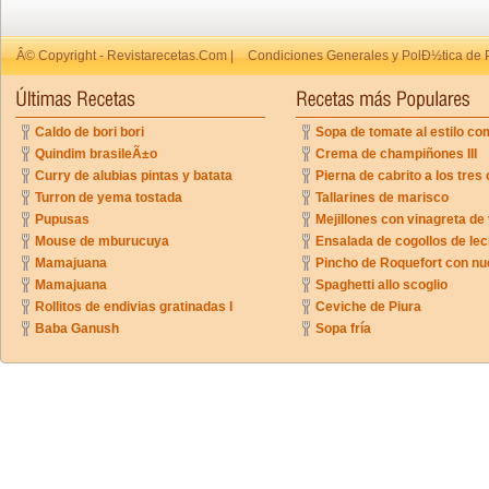
Â© Copyright - Revistarecetas.Com |
Condiciones Generales y PolÐ½tica de 
Caldo de bori bori
Sopa de tomate al estilo co
Quindim brasileÃ±o
Crema de champiñones III
Curry de alubias pintas y batata
Pierna de cabrito a los tres 
Turron de yema tostada
Tallarines de marisco
Pupusas
Mejillones con vinagreta de
Mouse de mburucuya
Ensalada de cogollos de lec
Mamajuana
Pincho de Roquefort con n
Mamajuana
Spaghetti allo scoglio
Rollitos de endivias gratinadas I
Ceviche de Piura
Baba Ganush
Sopa fría