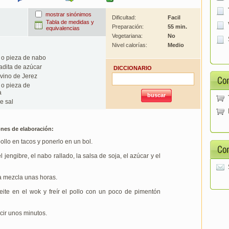
mostrar sinónimos
Dificultad:
Facil
Tabla de medidas y
Preparación:
55 min.
equivalencias
Vegetariana:
No
Nivel calorías:
Medio
o pieza de nabo
dita de azúcar
DICCIONARIO
vino de Jerez
o pieza de
a
e sal
ones de elaboración:
pollo en tacos y ponerlo en un bol.
l jengibre, el nabo rallado, la salsa de soja, el azúcar y el
a mezcla unas horas.
eite en el wok y freír el pollo con un poco de pimentón
cir unos minutos.