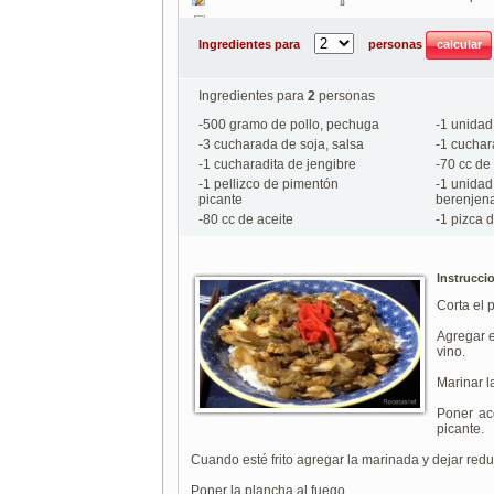
Imprimir
Ingredientes para
personas
Ingredientes para
2
personas
-
500
gramo de pollo, pechuga
-
1
unidad 
-
3
cucharada de soja, salsa
-
1
cuchara
-
1
cucharadita de jengibre
-
70
cc de 
-
1
pellizco de pimentón
-
1
unidad 
picante
berenjen
-
80
cc de aceite
-
1
pizca d
Instrucci
Corta el 
Agregar e
vino.
Marinar l
Poner ac
picante.
Cuando esté frito agregar la marinada y dejar redu
Poner la plancha al fuego.