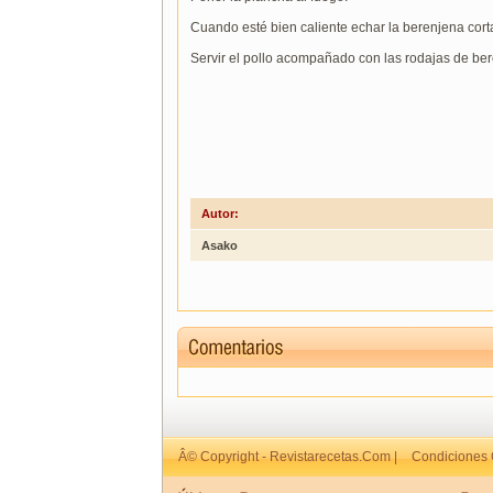
Cuando esté bien caliente echar la berenjena corta
Servir el pollo acompañado con las rodajas de ber
Autor:
Asako
Â© Copyright - Revistarecetas.Com |
Condiciones 