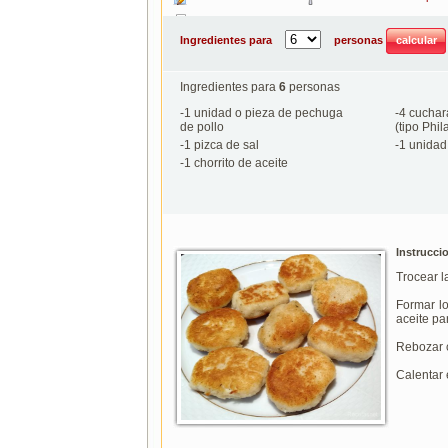
Imprimir
Ingredientes para
personas
Ingredientes para
6
personas
-
1
unidad o pieza de pechuga
-
4
cuchar
de pollo
(tipo Phil
-
1
pizca de sal
-
1
unidad 
-
1
chorrito de aceite
Instrucci
Trocear l
Formar l
aceite pa
Rebozar c
Calentar 