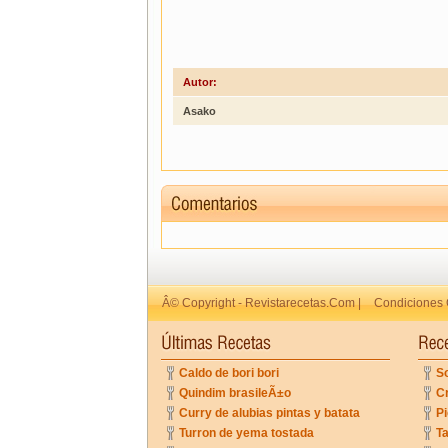
Autor:
Asako
Â© Copyright - Revistarecetas.Com |
Condiciones 
Caldo de bori bori
So
Quindim brasileÃ±o
C
Curry de alubias pintas y batata
Pi
Turron de yema tostada
Ta