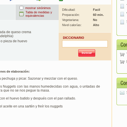
mostrar sinónimos
Dificultad:
Facil
Tabla de medidas y
Preparación:
60 min.
equivalencias
Vegetariana:
No
Nivel calorías:
Alto
ada de queso crema
adelphia)
DICCIONARIO
o pieza de huevo
ones de elaboración:
a pechuga y picar. Sazonar y mezclar con el queso.
os Nuggets con las manos humedecidas con agua, o untadas de
ra que no se nos pegue la masa.
on el huevo batido y después con el pan rallado.
el aceite en una sartén y freír los nuggets