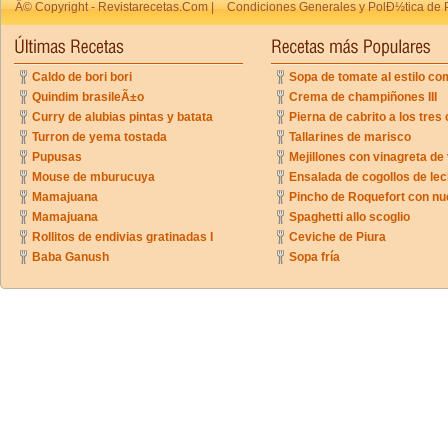
Â© Copyright - Revistarecetas.Com |
Condiciones Generales y PolÐ½tica de 
Caldo de bori bori
Sopa de tomate al estilo co
Quindim brasileÃ±o
Crema de champiñones III
Curry de alubias pintas y batata
Pierna de cabrito a los tres 
Turron de yema tostada
Tallarines de marisco
Pupusas
Mejillones con vinagreta de
Mouse de mburucuya
Ensalada de cogollos de lec
Mamajuana
Pincho de Roquefort con n
Mamajuana
Spaghetti allo scoglio
Rollitos de endivias gratinadas I
Ceviche de Piura
Baba Ganush
Sopa fría