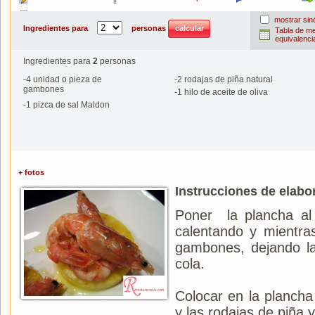
Imprimir
mostrar si
Ingredientes para
personas
Tabla de m
equivalenci
Ingredientes para
2
personas
-
4
unidad o pieza de
-
2
rodajas de piña natural
gambones
-
1
hilo de aceite de oliva
-
1
pizca de sal Maldon
+ fotos
Instrucciones de elabo
Poner la plancha al
calentando y mientra
gambones, dejando la
cola.
Colocar en la plancha
y las rodajas de piña y