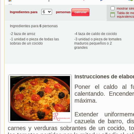
Imprimir
mostrar si
Ingredientes para
personas
Tabla de m
equivalenci
Ingredientes para
6
personas
-
2
taza de arroz
-
4
taza de caldo de cocido
-
1
unidad o pieza de todas las
-
3
unidad o pieza de tomates
sobras de un cocido
maduros pequeños o 2
grandes
Instrucciones de elabo
Poner el caldo al 
calentando. Encende
máxima.
Extender uniforme
cazuela de barro, dis
carnes y verduras sobrantes de un cocido, to