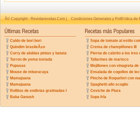
Â© Copyright - Revistarecetas.Com |
Condiciones Generales y PolÐ½tica de 
Caldo de bori bori
Sopa de tomate al estilo co
Quindim brasileÃ±o
Crema de champiñones III
Curry de alubias pintas y batata
Pierna de cabrito a los tres 
Turron de yema tostada
Tallarines de marisco
Pupusas
Mejillones con vinagreta de
Mouse de mburucuya
Ensalada de cogollos de lec
Mamajuana
Pincho de Roquefort con n
Mamajuana
Spaghetti allo scoglio
Rollitos de endivias gratinadas I
Ceviche de Piura
Baba Ganush
Sopa fría