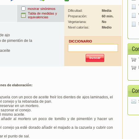
mostrar sinónimos
Dificultad:
Media
Tabla de medidas y
Preparación:
60 min.
equivalencias
Vegetariana:
No
Nivel calorías:
Medio
de ajo
o de pimentón de la
DICCIONARIO
aceite
ones de elaboración:
zuela con un poco de aceite freír los dientes de ajos laminados, el
l conejo y la rebanada de pan.
 reservar en un mortero.
 sazonar el conejo.
el mismo aceite.
, añadir al mortero un poco de tomillo y de pimentón y hacer un
 conejo ya esté dorado añadir el majado a la cazuela y cubrir con
 el punto de sal.