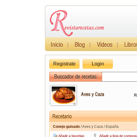
Registrate
Login
R
Conejo guisado
/ Aves y Caza / España
Añadir a favoritas
Añadir a lista de compras