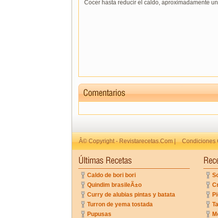
Cocer hasta reducir el caldo, aproximadamente un
Â© Copyright - Revistarecetas.Com |
Condiciones 
Caldo de bori bori
So
Quindim brasileÃ±o
C
Curry de alubias pintas y batata
Pi
Turron de yema tostada
Ta
Pupusas
Me