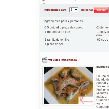
Imprimir
Ingredientes para
personas
Ingredientes para
2
personas
-
0,5
unidad o pieza de conejo
-
2
diente 
-
1
rebanada de pan
-
1
pellizc
vera
-
1
ramita de tomillo
-
60
cc de 
-
1
pizca de sal
Ver Video Relacionado
Instrucci
En una ca
hígado de
Apartar y
Trocear y
Freír en 
Mientras
majado.
Cuando el
agua.
Comprobar