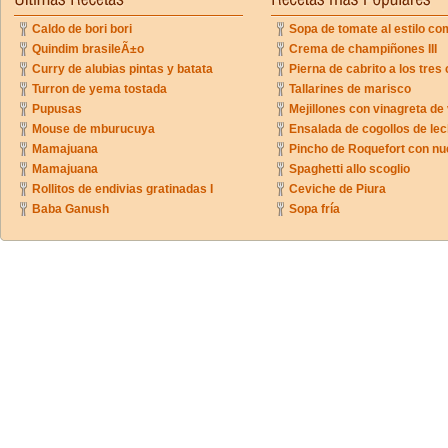
Caldo de bori bori
Sopa de tomate al estilo co
Quindim brasileÃ±o
Crema de champiñones III
Curry de alubias pintas y batata
Pierna de cabrito a los tres 
Turron de yema tostada
Tallarines de marisco
Pupusas
Mejillones con vinagreta de
Mouse de mburucuya
Ensalada de cogollos de lec
Mamajuana
Pincho de Roquefort con n
Mamajuana
Spaghetti allo scoglio
Rollitos de endivias gratinadas I
Ceviche de Piura
Baba Ganush
Sopa fría