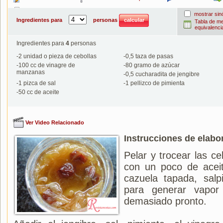
Imprimir
mostrar si
Ingredientes para
personas
Tabla de m
equivalenci
Ingredientes para
4
personas
-
2
unidad o pieza de cebollas
-
0,5
taza de pasas
-
100
cc de vinagre de
-
80
gramo de azúcar
manzanas
-
0,5
cucharadita de jengibre
-
1
pizca de sal
-
1
pellizco de pimienta
-
50
cc de aceite
Ver Video Relacionado
Instrucciones de elabo
Pelar y trocear las c
con un poco de aceit
cazuela tapada, sal
para generar vapo
demasiado pronto.