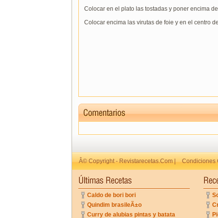
Colocar en el plato las tostadas y poner encima d
Colocar encima las virutas de foie y en el centro d
Â© Copyright - Revistarecetas.Com |
Condiciones 
Caldo de bori bori
So
Quindim brasileÃ±o
C
Curry de alubias pintas y batata
Pi