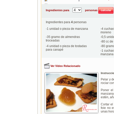
Imprimir
Ingredientes para
personas
Ingredientes para
4
personas
-
1
unidad o pieza de manzana
-
4
cuchar
moreno
-
35
gramo de almendras
-
0,5
unida
troceadas
-
80
cc de
-
4
unidad o pieza de tostadas
-
80
gramo 
para canapé
-
1
cuchara
manzana
Ver Video Relacionado
Instrucci
Pelar y d
rociar co
Poner el
manzana 
estén, añ
Cortar el
foie no e
unas hor