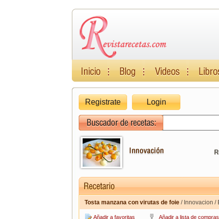
Registrate
Login
R
Tosta manzana con virutas de foie
/ Innovacion /
Añadir a favoritas
Añadir a lista de compras