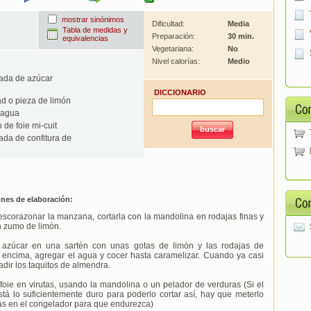
mostrar sinónimos
Dificultad:
Media
Tabla de medidas y
Preparación:
30 min.
equivalencias
Vegetariana:
No
Nivel calorías:
Medio
ada de azúcar
DICCIONARIO
d o pieza de limón
 agua
de foie mi-cuit
da de confitura de
ones de elaboración:
escorazonar la manzana, cortarla con la mandolina en rodajas finas y
n zumo de limón.
 azúcar en una sartén con unas gotas de limón y las rodajas de
encima, agregar el agua y cocer hasta caramelizar. Cuando ya casi
adir los taquitos de almendra.
 foie en virutas, usando la mandolina o un pelador de verduras (Si el
stá lo suficientemente duro para poderlo cortar así, hay que meterlo
as en el congelador para que endurezca)