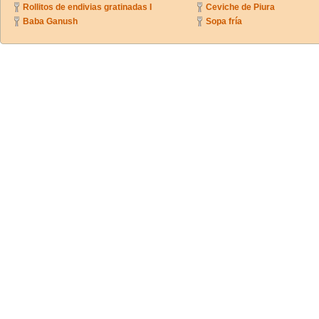
Rollitos de endivias gratinadas I
Ceviche de Piura
Baba Ganush
Sopa fría