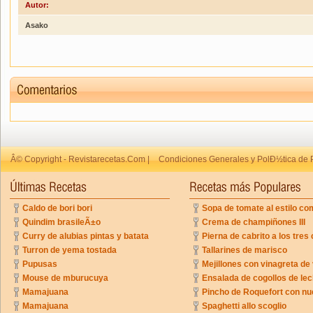
Autor:
Asako
Â© Copyright - Revistarecetas.Com |
Condiciones Generales y PolÐ½tica de 
Caldo de bori bori
Sopa de tomate al estilo co
Quindim brasileÃ±o
Crema de champiñones III
Curry de alubias pintas y batata
Pierna de cabrito a los tres 
Turron de yema tostada
Tallarines de marisco
Pupusas
Mejillones con vinagreta de
Mouse de mburucuya
Ensalada de cogollos de lec
Mamajuana
Pincho de Roquefort con n
Mamajuana
Spaghetti allo scoglio