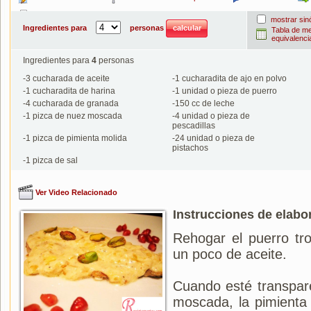
Imprimir
mostrar si
Ingredientes para
personas
Tabla de m
equivalenci
Ingredientes para
4
personas
-
3
cucharada de aceite
-
1
cucharadita de ajo en polvo
-
1
cucharadita de harina
-
1
unidad o pieza de puerro
-
4
cucharada de granada
-
150
cc de leche
-
1
pizca de nuez moscada
-
4
unidad o pieza de
pescadillas
-
1
pizca de pimienta molida
-
24
unidad o pieza de
pistachos
-
1
pizca de sal
Ver Video Relacionado
Instrucciones de elabo
Rehogar el puerro tr
un poco de aceite.
Cuando esté transpare
moscada, la pimienta 