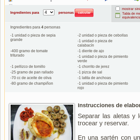
Imprimir
mostrar si
Ingredientes para
personas
Tabla de m
equivalenci
Ingredientes para
4
personas
-
1
unidad o pieza de sepia
-
2
unidad o pieza de cebollas
grande
-
1
unidad o pieza de
calabacín
-
400
gramo de tomate
-
1
diente de ajo
triturado
-
1
unidad o pieza de pimiento
verde
-
1
pellizco de tomillo
-
1
chorrito de jerez
-
25
gramo de pan rallado
-
1
pizca de sal
-
70
cc de aceite de oliva
-
1
latita de anchoas
-
80
gramo de champiñon
-
1
unidad o pieza de pimiento
rojo
Instrucciones de elabo
Separar las aletas y l
trocear y reservar.
En una sartén con un 