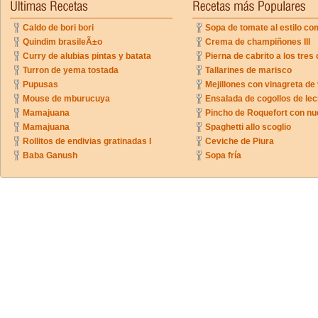
Caldo de bori bori
Sopa de tomate al estilo co
Quindim brasileÃ±o
Crema de champiñones III
Curry de alubias pintas y batata
Pierna de cabrito a los tres 
Turron de yema tostada
Tallarines de marisco
Pupusas
Mejillones con vinagreta de
Mouse de mburucuya
Ensalada de cogollos de lec
Mamajuana
Pincho de Roquefort con n
Mamajuana
Spaghetti allo scoglio
Rollitos de endivias gratinadas I
Ceviche de Piura
Baba Ganush
Sopa fría