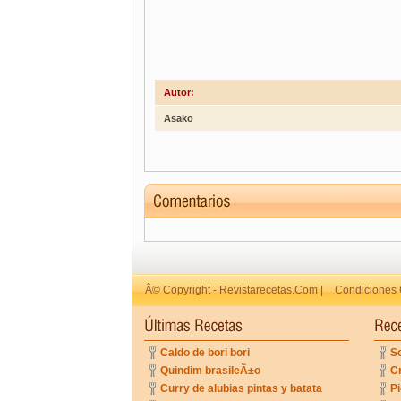
Autor:
Asako
Â© Copyright - Revistarecetas.Com |
Condiciones 
Caldo de bori bori
So
Quindim brasileÃ±o
C
Curry de alubias pintas y batata
Pi