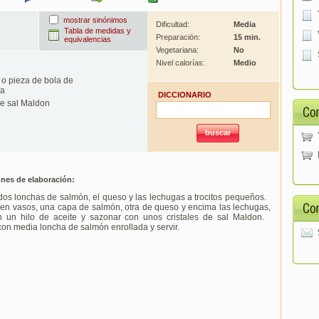
mostrar sinónimos
Dificultad:
Media
Tabla de medidas y
Preparación:
15 min.
equivalencias
Vegetariana:
No
Nivel calorías:
Medio
o pieza de bola de
la
DICCIONARIO
e sal Maldon
ones de elaboración:
os lonchas de salmón, el queso y las lechugas a trocitos pequeños.
r en vasos, una capa de salmón, otra de queso y encima las lechugas,
n un hilo de aceite y sazonar con unos cristales de sal Maldon.
con media loncha de salmón enrollada y servir.