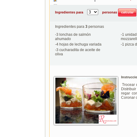
Imprimir
Ingredientes para
personas
Ingredientes para
3
personas
-
3
lonchas de salmón
-
1
unidad 
ahumado
mozzarel
-
4
hojas de lechuga variada
-
1
pizca d
-
3
cucharadita de aceite de
oliva
Instrucci
Trocear d
Distribui
regar co
Coronar 